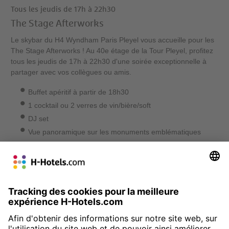
Tous les jeudis de 17h à 22h30
The Stage Afterworks
Le skybar du H4 Wyndham Paris Pleyel vous accueille pour les
The Stage Afterworks ! Au 40e étage de la Tour Pleyel, profitez
tous les jeudis de 17h à 22h30 d'une soirée exceptionnelle à
partager avec vos collègues ou amis.
Buffet apéritif à partir de 18h30
1 cocktail ou 2 verres de vin/bière/soft
DJ set
Vue panoramique sur les monuments emblématiques
parisiens
Réservez votre table
» Retour à l'hôtel