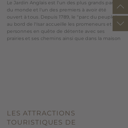
Le Jardin Anglais est l'un des plus grands parcs
du monde et l'un des premiers à avoir été
ouvert à tous. Depuis 1789, le "parc du peuple"
au bord de l'Isar accueille les promeneurs et les
personnes en quête de détente avec ses
prairies et ses chemins ainsi que dans la maison
de thé, à la tour chinoise ou dans le Biergarten.
Depuis l'HYPERION Hotel München, il faut à
peine dix minutes en voiture pour s'y rendre.
LES ATTRACTIONS
TOURISTIQUES DE