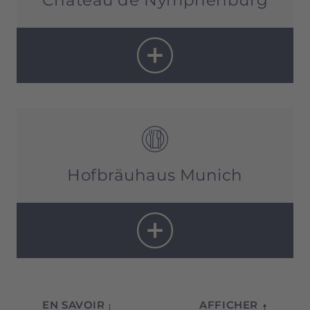
Du lundi au samedi :
Château de Nymphenburg & Musée des
10h – 17h
écuries :
Dimanche et jours fériés :
11h30 – 17h
Dernière montée :
16h30
Schlosskapelle :
Hofbräuhaus Munich
Parkburgen :
tous les jours 11h – 24h
EN SAVOIR
AFFICHER