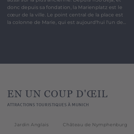
donc depuis sa fondation, la Marienplatz est le
cœur de la ville. Le point central de la place est
la colonne de Marie, qui est aujourd'hui l'un des
symboles de la ville. Le carillon du nouvel hôtel
de ville, qui a lieu tous les jours à 11h00 et
12h00, vaut également le détour. Pendant la
période précédant Noël, le Christkindlmarkt s'y
tient. La fontaine aux poissons est un lieu de
rencontre très apprécié des Munichois.
EN UN COUP D'ŒIL
ATTRACTIONS TOURISTIQUES À MUNICH
Jardin Anglais
Château de Nymphenburg