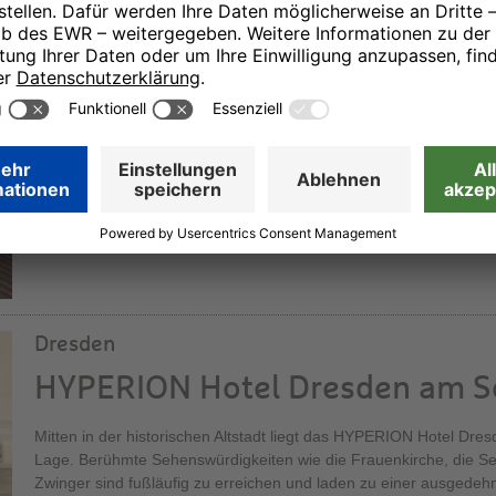
HYPERION Hotel Berlin
Wohin sich der Blick in Berlin auch wendet, im Herzen der Haupts
zahlreiche sehenswerte oder historische, bedeutsame Gebäude u
in Berlin Wilmersdorf gelegen und in der Nähe des Kurfürstendamm
seiner unnachahmlichen Weise erleben.
Dresden
HYPERION Hotel Dresden am S
Mitten in der historischen Altstadt liegt das HYPERION Hotel Dres
Lage. Berühmte Sehenswürdigkeiten wie die Frauenkirche, die S
Zwinger sind fußläufig zu erreichen und laden zu einer ausgedeh