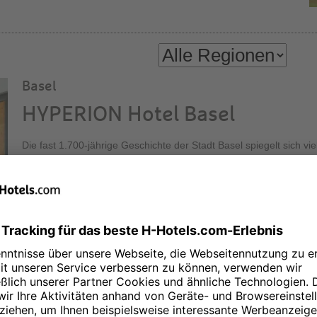
Basel
HYPERION Hotel Basel
Die fast 1.700-jährige Geschichte der Stadt Basel spiegelt sich vie
Rhein. Hinzu kommen rund zahlreiche Museen, Galerien und 30 
der wichtigsten Kunstmessen der Welt. Lernen Sie die Stadt ken
komfortabel im HYPERION Hotel Basel! Entspannte Atmosphäre un
Aussicht bietet unsere Executive Lounge in der 30. Etage des üb
Messeturms.
Berlin