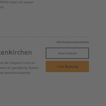
RION Hotel mit seinen
nkt.
92% Kundenzufriedenheit
tenkirchen
Hotel-Details
aus die Gegend rund um
Zur Buchung
ort ist ganzjährig Saison.
 und atemberaubende