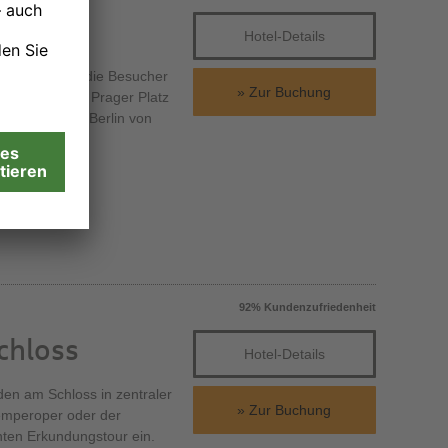
Hotel-Details
tadt erwarten die Besucher
Zur Buchung
nd Plätze. Am Prager Platz
s, lässt sich Berlin von
92% Kundenzufriedenheit
chloss
Hotel-Details
den am Schloss in zentraler
Zur Buchung
emperoper oder der
nten Erkundungstour ein.