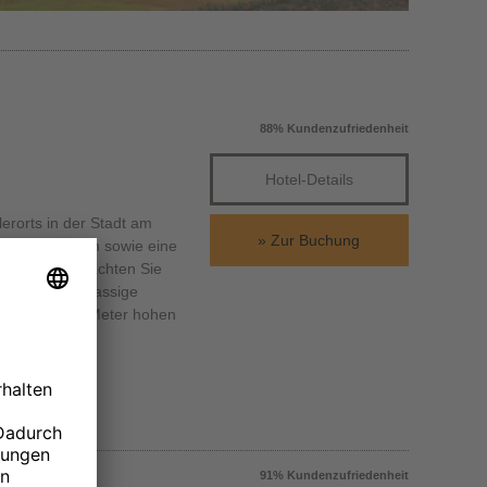
88% Kundenzufriedenheit
Hotel-Details
lerorts in der Stadt am
Zur Buchung
Theaterbühnen sowie eine
nen und übernachten Sie
d eine erstklassige
er einhundert Meter hohen
91% Kundenzufriedenheit