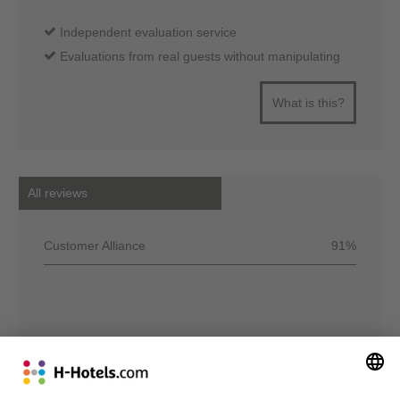
Independent evaluation service
Evaluations from real guests without manipulating
What is this?
All reviews
Customer Alliance
91%