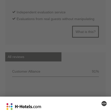
Independent evaluation service
Evaluations from real guests without manipulating
What is this?
All reviews
Customer Alliance
91%