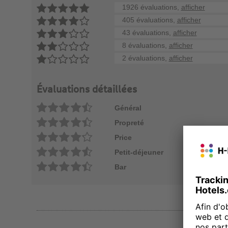
1926 évaluations,
afficher
405 évaluations,
afficher
43 évaluations,
afficher
8 évaluations,
afficher
2 évaluations,
afficher
Évaluations détaillées
Général
Propreté
Price
Petit-déjeuner
Bar