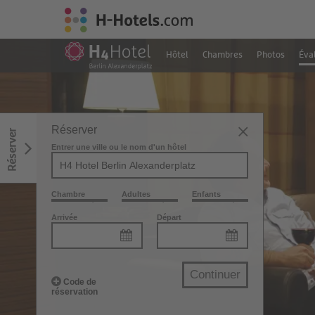
Hôtel
Chambres
Photos
Éva
Réserver
Réserver
Entrer une ville ou le nom d'un hôtel
Chambre
Adultes
Enfants
Arrivée
Départ
Continuer
Code de
réservation