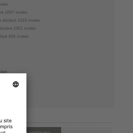
vités
ré 1097 invités
a déclaré 1010 invités
déclaré 1051 invités
laré 656 invités
tion
nt
conférence
Notre indice de satisfaction