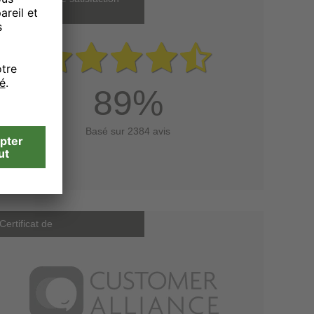
client
89%
Basé sur 2384 avis
Certificat de