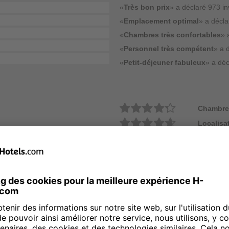
«
Très bon prix
» a déclaré 973 in
«
Emplacement optimal
» a décla
«
Chambres très confortables
» 
«
Personnel très compétent
» a 
«
Petit-déjeuner fabuleux
» a déc
Chambre
Localisa
Service
Restaura
Espace 