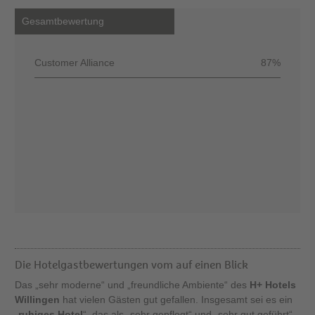
Gesamtbewertung
Customer Alliance
87%
Die Hotelgastbewertungen vom auf einen Blick
Das „sehr moderne“ und „freundliche Ambiente“ des
H+ Hotels
Willingen
hat vielen Gästen gut gefallen. Insgesamt sei es ein
„
ruhiges Hotel
“, das als „sehr gepflegt“ und „sehr gut geführt“