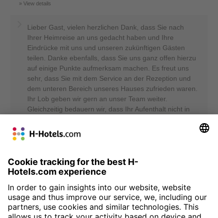
View details
Lieber Gast, vielen herzlichen Dank, dass Sie nach
Ihrer Heimreise an uns gedacht haben und Ihre
Eindrücke mit uns und unseren zukünftigen Gästen
teilen. Danke ebenfalls, dass Sie uns ganz offen hierzu
auf einige Punkte aufmerksam machen. Es freut uns
sehr, dass Sie mit dem Service an der Rezeption und
dem unteren Bereich unseres Hauses zufrieden waren.
Ihr Lob geben wir gern an unser Team weiter.
Gleichzeitig bedauern wir, dass Ihr Aufenthalt nicht in
allen Punkten Ihren Erwartungen entsprochen hat. Die
geschilderten Mängel hinsichtlich Sauberkeit im
Zimmer und bei den Textilien entsprechen keinesfalls
unserem Standard – wir möchten uns dafür
ausdrücklich entschuldigen und werden dies
umgehend intern thematisieren. Ihr Feedback hilft uns,
gezielt an Verbesserungen zu arbeiten, um den
Komfort und die Qualität für unsere Gäste weiter zu
steigern. Wir hoffen, Sie geben uns noch einmal die
Möglichkeit, Sie von unseren hohen Ansprüchen zu