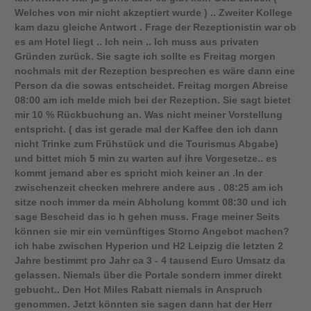
Welches von mir nicht akzeptiert wurde ) .. Zweiter Kollege
kam dazu gleiche Antwort . Frage der Rezeptionistin war ob
es am Hotel liegt .. Ich nein .. Ich muss aus privaten
Gründen zurück. Sie sagte ich sollte es Freitag morgen
nochmals mit der Rezeption besprechen es wäre dann eine
Person da die sowas entscheidet. Freitag morgen Abreise
08:00 am ich melde mich bei der Rezeption. Sie sagt bietet
mir 10 % Rückbuchung an. Was nicht meiner Vorstellung
entspricht. ( das ist gerade mal der Kaffee den ich dann
nicht Trinke zum Frühstück und die Tourismus Abgabe)
und bittet mich 5 min zu warten auf ihre Vorgesetze.. es
kommt jemand aber es spricht mich keiner an .In der
zwischenzeit checken mehrere andere aus . 08:25 am ich
sitze noch immer da mein Abholung kommt 08:30 und ich
sage Bescheid das ic h gehen muss. Frage meiner Seits
können sie mir ein vernünftiges Storno Angebot machen?
ich habe zwischen Hyperion und H2 Leipzig die letzten 2
Jahre bestimmt pro Jahr ca 3 - 4 tausend Euro Umsatz da
gelassen. Niemals über die Portale sondern immer direkt
gebucht.. Den Hot Miles Rabatt niemals in Anspruch
genommen. Jetzt könnten sie sagen dann hat der Herr