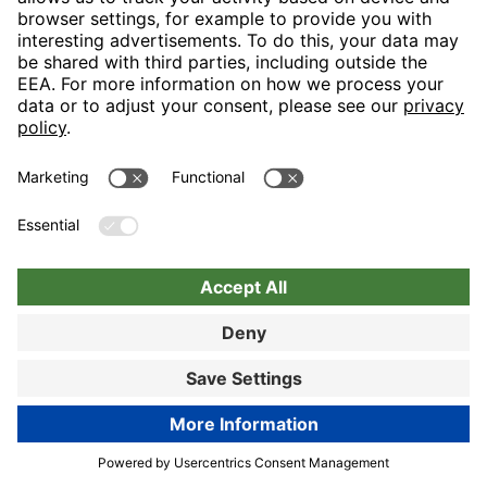
überzeugen. Mit besten Grüßen aus Leipzig, Ihr Team
von den H-Hotels, Anika Müller - Online Reputation
Manager
56%
From: anonymous
17.07.25
Ich bin jetzt bereits das zweite Mal in Leipzig zu Gast. Beim
ersten Besuch war das Zimmer in einem top Zustand und
auch die Mitarbeiter sehr freundlich und zuvorkommend. (
Dez. 2024) Im gesamten Haus wurden Jugendgruppen
einquartiert, diese haben die halbe Nacht enorm gelärmt
sämtliche Lifte beschlagnahmt und sich respektlos
verhalten. Auch im Frühstücksraum glich das Ambiente
einer Bahnhofshalle. Schrecklich! Ich habe an der
Rezeption für eine Nacht ein Zimmer für eine Person
gebucht. Am nächsten Tag wurde mir bereits um 9:00 Uhr
der Strom abgestellt. Die Klimaanlage funktionierte nicht
Book now
mehr und der TV auch nicht. Ich war der Annahme, dass