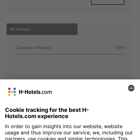
All reviews
Customer Alliance
89%