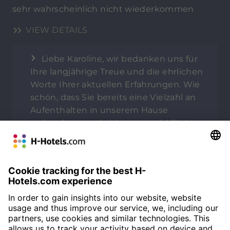
sehr wahrscheinlich nicht wiederkommen
VIEW DETAILS
Liebe Karoline, wir bedanken uns für
Ihre langjährige Treue und die ehrlichen
Worte Ihrer aktuellen Erfahrungen. Wie
schön, dass Sie bereits eine Vielzahl an
Aufenthalten in unserem Hause
verbrachten und sich stets wohl fühlten.
Daher bedauern wir umso mehr, dass
dieses Mal nicht alles so verlief, wie Sie es
bei uns gewohnt waren. Für die Ihnen
entstandenen Unannehmlichkeiten
entschuldigen wir uns aufrichtig und
werden Ihr Feedback zum Anlass
nehmen, mit unseren Kollegen von der
Bar Rücksprache zu halten. Ein solches