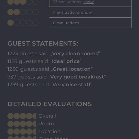
33 evaluations,
show
4 evaluations,
show
0 evaluations,
GUEST STATEMENTS:
1223 guests said „
Very clean rooms
”
1128 guests said „
Ideal price
”
1250 guests said „
Great location
”
737 guests said „
Very good breakfast
”
1239 guests said „
Very nice staff
”
DETAILED EVALUATIONS
Overall
Room
Location