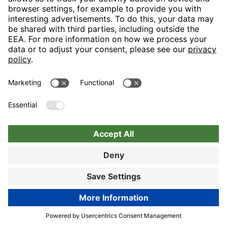
Verhalten wir von Ihnen beschrieben ist
inakzeptable und wird unsererseits
keinesfalls toleriert. Das Wohl unserer
Gäste, insbesondere unserer
Stammgäste, liegt uns sehr am Herzen
und wir werden alles daransetzen, Ihren
zukünftigen Besuch wieder zu Ihrer
vollsten Zufriedenheit zu gestalten. Wir
hoffen auf ein Wiedersehen, und
verbleiben bis dahin mit freundlichen
Grüßen aus der Hauptstadt. Ihr Team der
H-Hotels Linda Prutz - Online Reputation
Manager
46%
BOOK NOW
Book now
From: Krzysztof
18.06.25