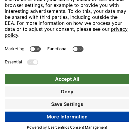
What is this?
ALL REVIEWS
Customer Alliance
93%
BOOK NOW
Book now