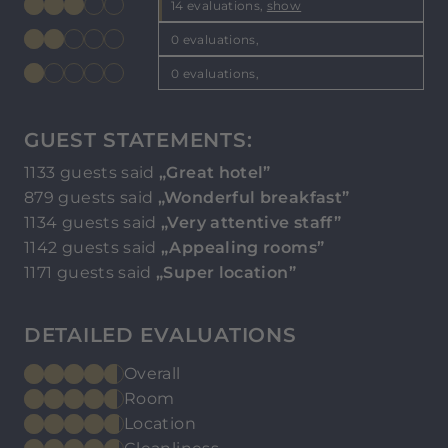
14 evaluations,
show
0 evaluations,
0 evaluations,
GUEST STATEMENTS:
1133 guests said
„Great hotel”
879 guests said
„Wonderful breakfast”
1134 guests said
„Very attentive staff”
1142 guests said
„Appealing rooms”
1171 guests said
„Super location”
DETAILED EVALUATIONS
Overall
Room
Location