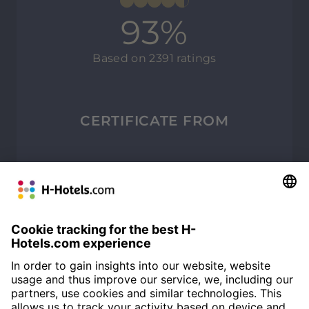
93%
Based on 2391 ratings
CERTIFICATE FROM
Independent evaluation service
Evaluations from real guests
without manipulating