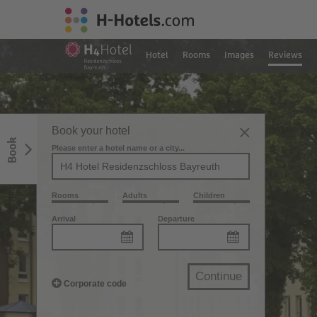
Hotel
Rooms
Images
Reviews
Book your hotel
Book
Please enter a hotel name or a city...
Rooms
Adults
Children
Arrival
Departure
Continue
Corporate code