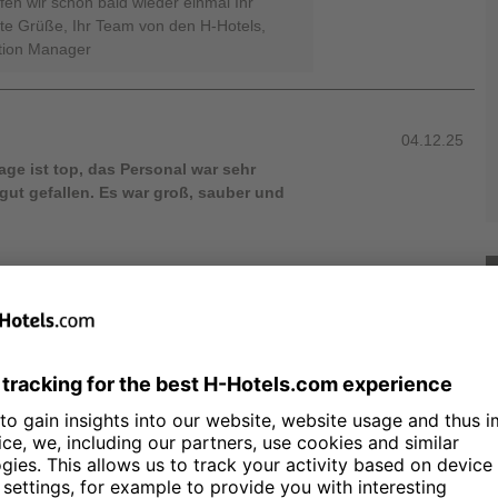
rfen wir schon bald wieder einmal Ihr
te Grüße, Ihr Team von den H-Hotels,
tion Manager
04.12.25
ge ist top, das Personal war sehr
gut gefallen. Es war groß, sauber und
ße Freude zu lesen, dass Sie einen
bei uns hatten und besonders die
 das moderne Ambiente Ihres Zimmers
 hervorheben. Dass Sie unser Team,
ls ausgesprochen freundlich und
s sehr und ist für unsere Mitarbeitenden
ne geben wir dieses Lob an die Kollegin
ertung in allen Bereichen sowie Ihre
hlen, sind für uns eine besondere