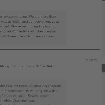
ur awesome rating. We are more than
l was delightful and our conveniences as
wledged. Please recommend us to your
nother wonderful stay in best central
-Hotels Team, Thea Neumann - Online
04.12.25
t - gute Lage - tolles Frühstück !
, dass Sie mit Ihrem Aufenthalt in unserem
Ihre fantastische Bewertung, für welche
t für uns ein super Beweis, sowie
n hohen Qualitätsniveau