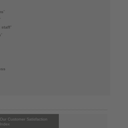
ms
”
”
 staff
”
n
”
ess
Our Customer Satisfaction
Index