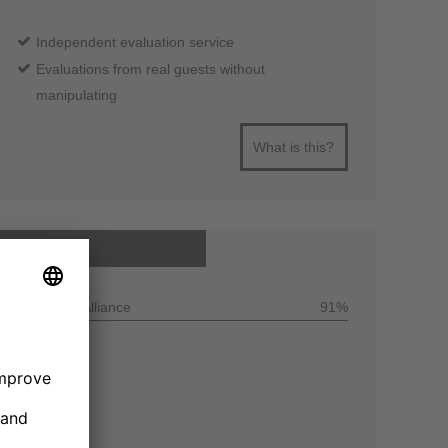
Independent evaluation service
Evaluations from real guests without
manipulating
What is this?
All reviews
Customer Alliance
91%