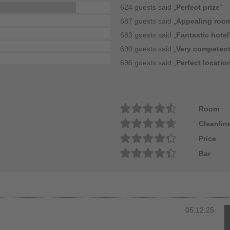
624 guests said „
Perfect prize
”
687 guests said „
Appealing roo
683 guests said „
Fantastic hotel
690 guests said „
Very competent
696 guests said „
Perfect locatio
Room
Cleanlin
Price
Bar
05.12.25