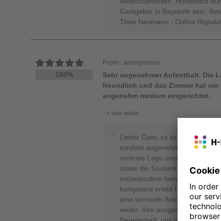
weiterzuarbeiten. Hoffentlich dü
Gastgeber in Bayreuth sein. Bes
Thea Neumann - Online Reputa
From: anonymous
100%
Sehr angenehmer Aufenthalt. Die La
freundlich und das Zimmer hat mir 
angenehm modern eingerichtet.
View details
Lieber Gast, es ist uns eine gro
rundum angenehmen Aufenthalt 
zentrale Lage unseres Hauses,
sowie die Sauberkeit so positiv
insbesondere beim Check-out, a
kompetent erlebt haben, freut un
eine wertvolle Anerkennung. Ger
weiter. Ihre ausgezeichnete Bew
Bereitschaft, uns weiterzuempfe