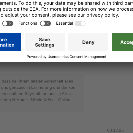
 freuen, Sie auch bei Ihrem nächsten
kommen heißen zu dürfen. Herzliche
s, Nicole Krötz - Online Reputation
03.12.25
 dass bei Ihrem letzten Aufenthalt alles
ie uns genauso in Erinnerung und denken
 im schönen Bayreuth an uns :-) Alles
 den H-Hotels, Nicole Krötz – Online
03.12.25