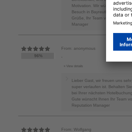
Motivation. Wir würden uns sehr
Besuch in Bayreuth wieder will
Grüße, Ihr Team von den H-Hotel
Manager
From: anonymous
96%
.
View details
Lieber Gast, wir freuen uns sehr,
super verlaufen ist. Behalten S
bei Ihrer nächsten Hotelbuchung
Gute wünscht Ihnen Ihr Team von
Reputation Manager
From: Wolfgang