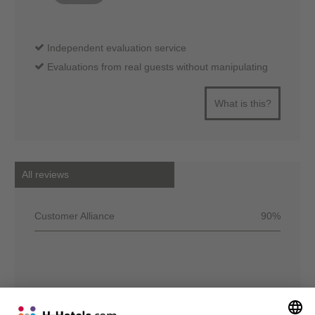
Independent evaluation service
Evaluations from real guests without manipulating
What is this?
All reviews
Customer Alliance
90%