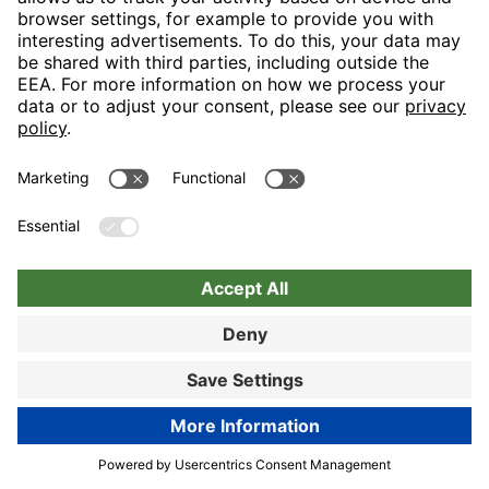
Positiv
View details
Lieber Gast, herzlichen Dank, dass Sie sich die Zeit
genommen haben, Ihren Aufenthalt bei uns zu
bewerten und Ihre positiven Eindrücke mit uns zu
teilen. Es freut uns sehr, dass Sie besonders die
Freundlichkeit unseres Teams sowie die Sauberkeit
und das Preis-Leistungs-Verhältnis schätzen konnten.
Ihr angenehmes Gesamturteil ist für uns eine schöne
Bestätigung unseres täglichen Engagements. Wir
hoffen, Sie behalten Ihren Aufenthalt in guter
Erinnerung und würden uns freuen, Sie bald wieder bei
uns begrüßen zu dürfen. Herzliche Grüße, Ihr Team
von den H-Hotels Sergej Rosenberg - Online
Reputation Manager
Book now