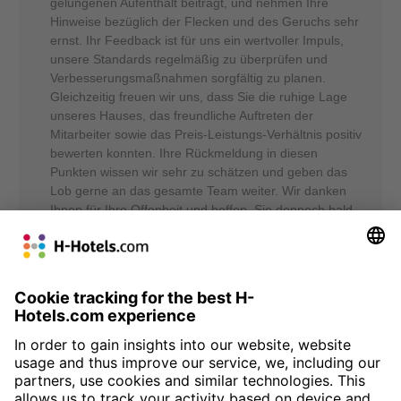
gelungenen Aufenthalt beiträgt, und nehmen Ihre
Hinweise bezüglich der Flecken und des Geruchs sehr
ernst. Ihr Feedback ist für uns ein wertvoller Impuls,
unsere Standards regelmäßig zu überprüfen und
Verbesserungsmaßnahmen sorgfältig zu planen.
Gleichzeitig freuen wir uns, dass Sie die ruhige Lage
unseres Hauses, das freundliche Auftreten der
Mitarbeiter sowie das Preis-Leistungs-Verhältnis positiv
bewerten konnten. Ihre Rückmeldung in diesen
Punkten wissen wir sehr zu schätzen und geben das
Lob gerne an das gesamte Team weiter. Wir danken
Ihnen für Ihre Offenheit und hoffen, Sie dennoch bald
wieder bei uns begrüßen zu dürfen, um Sie von
unserem kontinuierlichen Verbesserungsprozess zu
überzeugen. Herzliche Grüße, Ihr Team von den H-
Hotels Sergej Rosenberg - Online Reputation Manager
80%
From: anonymous
07.09.25