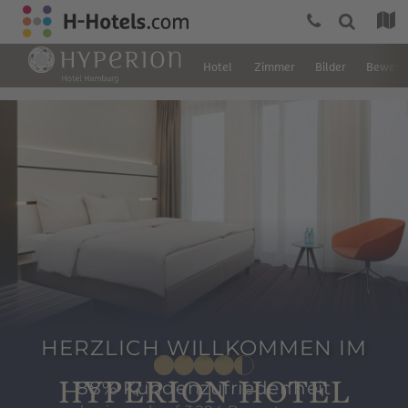
Hotel
Zimmer
Bilder
Bewert
HERZLICH WILLKOMMEN IM
HYPERION HOTEL
88% Kundenzufriedenheit