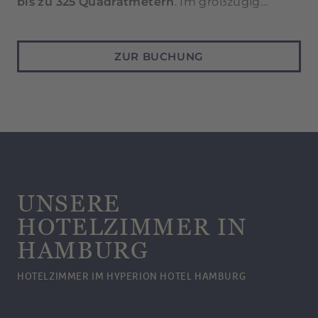
bis zu 325 Quadratmetern
. Im großzügig
gestalteten Foyer werden Ihnen in der Pause
auf Wunsch kleine Speisen und Getränke
serviert.
ZUR BUCHUNG
UNSERE
HOTELZIMMER IN
HAMBURG
HOTELZIMMER IM HYPERION HOTEL HAMBURG