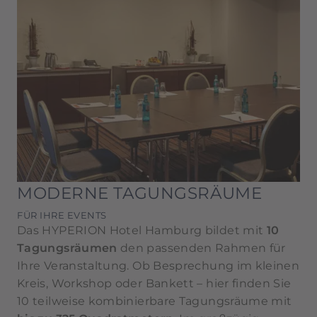
im HYPERION Hotel Hamburg Restaurant
"Gaumenfreund" internationale Speisen à la
carte serviert. Bei einem Drink an der BAR 11 in
der elften Etage klingt der Tag entspannt aus.
MODERNE TAGUNGSRÄUME
FÜR IHRE EVENTS
Das HYPERION Hotel Hamburg bildet mit
10
Tagungsräumen
den passenden Rahmen für
Ihre Veranstaltung. Ob Besprechung im kleinen
Kreis, Workshop oder Bankett – hier finden Sie
10 teilweise kombinierbare Tagungsräume mit