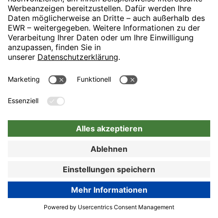
Zimmer:
2
50 m
getrennter Wohn- und Schlafbereich
Bett 200x200 cm
Aufbettung möglich
Schreibtisch
Sessel und Sofa
individuell regulierbare Klimaanlage
Gratis WLAN
Telefon
Flatscreen TV
Minibar inklusive
JETZT BUCHEN
Zur Buchung
Safe