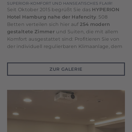
SUPERIOR-KOMFORT UND HANSEATISCHES FLAIR!
Seit Oktober 2015 begrüßt Sie das
HYPERION
Hotel Hamburg nahe der Hafencity
. 508
Betten verteilen sich hier auf
254 modern
gestaltete Zimmer
und Suiten, die mit allem
Komfort ausgestattet sind: Profitieren Sie von
der individuell regulierbaren Klimaanlage, dem
inklusiven Highspeed-Internet via WLAN und
dem Flachbildfernseher mit Sky Sport.
ZUR GALERIE
Das HYPERION Hotel Hamburg befindet sich in
Elbnähe
und zugleich in
verkehrsgünstiger
Lage
. Reisen Sie mit dem Auto an, können Sie
dieses sicher im HYPERION Hotel Hamburg
parken und auf einem der
160 Stellplätze
in
der hoteleigenen
Tiefgarage
parken. Am
Morgen erwartet Sie im HYPERION Hotel
Hamburg ein abwechslungsreiches Frühstück
vom Buffet, zum Mittag und am Abend werden