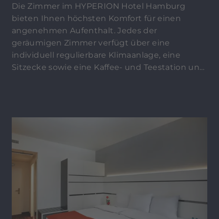
Die Zimmer im HYPERION Hotel Hamburg
bieten Ihnen höchsten Komfort für einen
angenehmen Aufenthalt. Jedes der
geräumigen Zimmer verfügt über eine
individuell regulierbare Klimaanlage, eine
Sitzecke sowie eine Kaffee- und Teestation und
eine Minibar. Ihnen steht darüber hinaus ein
moderner Flatscreen TV inklusive Sky Sport zur
Verfügung. Entspannungsmomente verspricht
die edle Badezimmer-Ausstattung mit großer
Regenwalddusche, Föhn, Kosmetikspiegel,
Handtuchwärmer sowie hochwertigen
Pflegeprodukten.