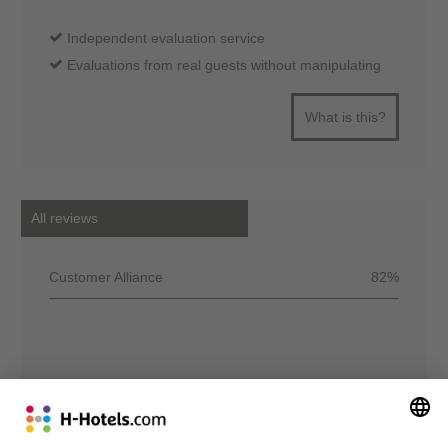
Independent evaluation service
Evaluations from real guests without manipulating
What is this?
All reviews
Customer Alliance
82%