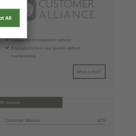
Independent evaluation service
Evaluations from real guests without
manipulating
What is this?
All reviews
Customer Alliance
82%