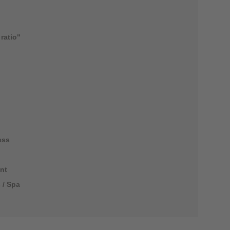
ratio"
ess
nt
 / Spa