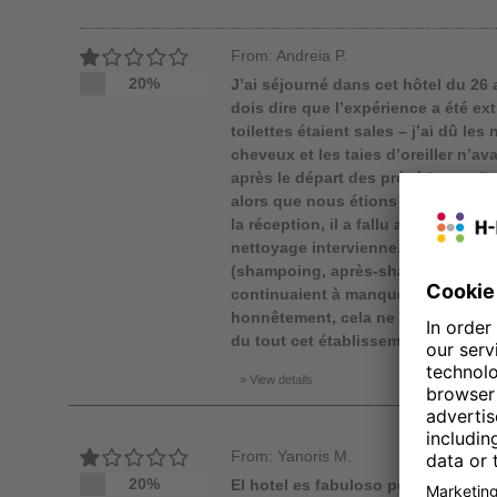
From: Andreia P.
20%
J’ai séjourné dans cet hôtel du 26 a
dois dire que l’expérience a été ex
toilettes étaient sales – j’ai dû les
cheveux et les taies d’oreiller n’
après le départ des précédents clie
alors que nous étions deux person
la réception, il a fallu attendre un
nettoyage intervienne. Lors du mén
(shampoing, après-shampoing) n’ont
continuaient à manquer. J’ai payé p
honnêtement, cela ne valait absol
du tout cet établissement et j’est
View details
From: Yanoris M.
20%
El hotel es fabuloso pero la poca 