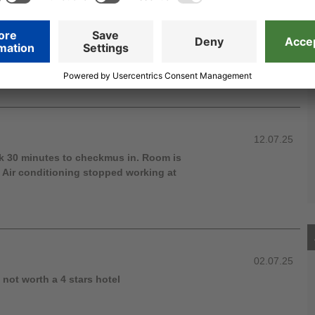
lí 4 días y no pude usar ni el bar ni la
r reserva siempre había eventos privados
tarme para hacer uso de la piscina me
 mi reserva la piscina estaba en
12.07.25
k 30 minutes to checkmus in. Room is
d. Air conditioning stopped working at
02.07.25
 not worth a 4 stars hotel