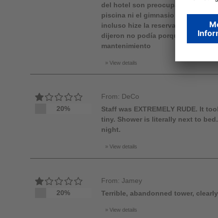
del hotel son preocupantes estuve al
piscina ni el gimnasio todo era po
incluso hize la reserva y al presen
dijeron no podía porque a pesar de
mantenimiento
View details
From: DeCo
20%
Staff was EXTREMELY RUDE. It too
tiny. Shower is literally next to be
night.
View details
From: Jamey
20%
Terrible, abandonned tower, clearly
View details