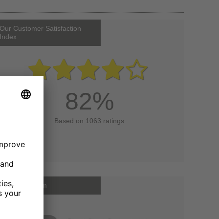
Our Customer Satisfaction
Index
82%
Based on 1063 ratings
Certificate from