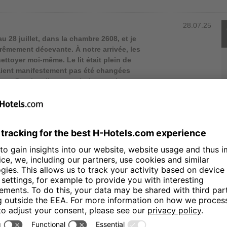
28.07.25
u 28 juillet, dans la chambre 2608, et je
trêmement décevante. À notre arrivée, les
 nettoyer moi-même. Le lit était plein de
avaient manifestement pas été changées
nts. De plus, il manquait des serviettes,
nes. Après avoir signalé ces problèmes à
e heure et demie pour que le service de
age quotidien, les produits de toilette
 pas été remplacés, et les serviettes
lus de 500€ pour ce séjour et,
ument pas ce prix. Je ne recommande pas
ime qu’une compensation
15.07.25
disponibilidad para usar las amenidades