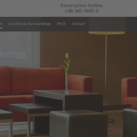
Reservation hotline
+49-345-5647-0
ws
Location & Surroundings
MICE
Contact