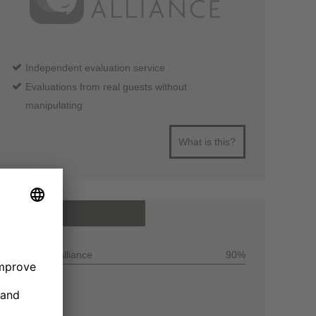
Independent evaluation service
Evaluations from real guests without
manipulating
What is this?
All reviews
Customer Alliance
90%