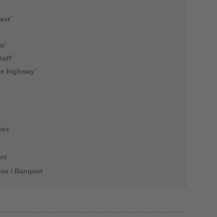
fast
”
ms
”
taff
”
the highway
”
ess
nt
ce / Banquet