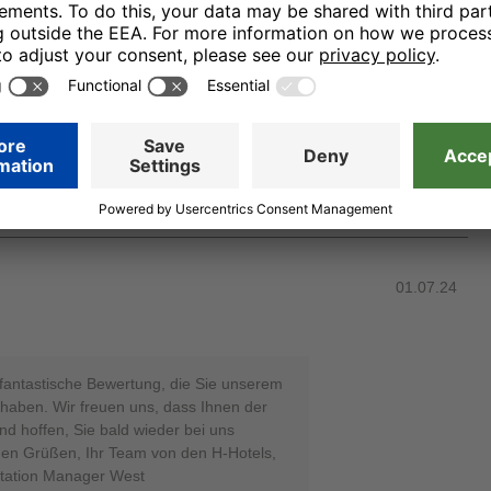
 Sie sich die Zeit genommen haben, um
ssystem zu bewerten. Es tut uns sehr
erem Hause nicht zu Ihrer Zufriedenheit
h, Sie bald wieder bei uns begrüßen zu
für tun, damit Ihr nächster Besuch in
be Grüße aus Leipzig, Ihr Team von den H-
line Reputation Assistent West
01.07.24
e fantastische Bewertung, die Sie unserem
haben. Wir freuen uns, dass Ihnen der
und hoffen, Sie bald wieder bei uns
hen Grüßen, Ihr Team von den H-Hotels,
utation Manager West