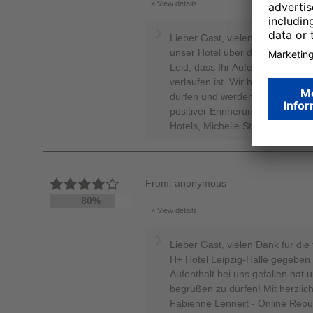
View details
Lieber Gast, vielen Dank, dass
unser Hotel über das Bewertung
Leid, dass Ihr Aufenthalt in uns
verlaufen ist. Wir hoffen dennoc
dürfen und werden dann alles da
positiver Erinnerung bleibt. Lie
Hotels, Michelle Steinegger - on
From: anonymous
80%
View details
Lieber Gast, vielen Dank für di
H+ Hotel Leipzig-Halle gegeben 
Aufenthalt bei uns gefallen hat 
begrüßen zu dürfen! Mit herzlic
Fabienne Lennert - Online Rep