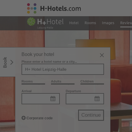
Hotel
Rooms
Images
Revie
Book your hotel
Book
Please enter a hotel name or a city...
Rooms
Adults
Children
Arrival
Departure
Continue
Corporate code