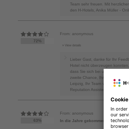
Team sehr freuen. Mit herzliche
den H-Hotels, Anika Müller - On
From: anonymous
72%
View details
Lieber Gast, danke für Ihr Feed
Hotel nicht überzeugen konnten
dass Sie sich bei uns rundum wo
zweite Chance, Ihr Gastgeber se
Leipzig, Ihr Team von den H-Hote
Reputation Assistent West
From: anonymous
63%
In die Jahre gekommen