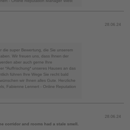
nert - Online Reputation Manager West
28.06.24
ür die super Bewertung, die Sie unserem
haben. Wir freuen uns, dass Ihnen der
 werden aber auch gerne Ihre
er *Auffrischung* unseres Hauses an das
tlich führen Ihre Wege Sie recht bald
 wünschen wir Ihnen alles Gute. Herzliche
ls, Fabienne Lennert - Online Reputation
28.06.24
the corridor and rooms had a stale smell.