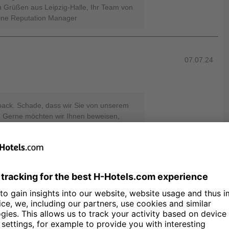
n Grüßen aus Leipzig-Halle, Ihr Team von
line Reputation Manager
07.07.24
back. Schade, dass wir Sie von unserem
. Gerne möchten wir Ihnen beweisen,
hl fühlen können und hoffen auf eine
in zu dürfen. Herzliche Grüße aus
ls, Michelle Steinegger - Online
05.07.24