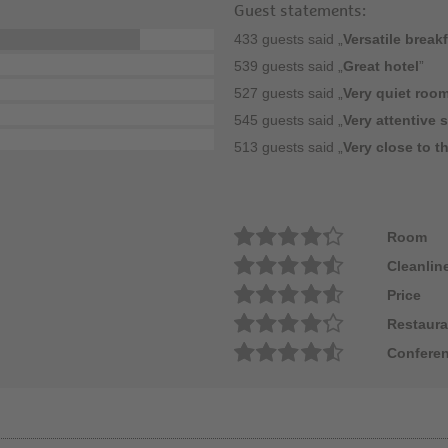
Guest statements:
433 guests said „
Versatile break
539 guests said „
Great hotel
”
527 guests said „
Very quiet roo
545 guests said „
Very attentive s
513 guests said „
Very close to 
Room
Cleanlin
Price
Restaura
Conferen