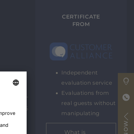
CERTIFICATE
FROM
Independent
evaluation service
Evaluations from
real guests without
14.11.25
manipulating
What is