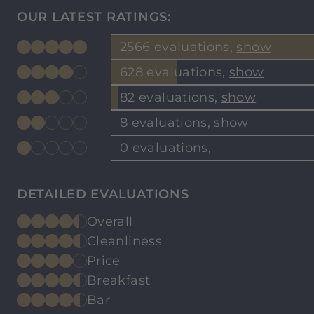
OUR LATEST RATINGS:
2566 evaluations,
show
628 evaluations,
show
82 evaluations,
show
8 evaluations,
show
0 evaluations,
DETAILED EVALUATIONS
Overall
Cleanliness
Price
Breakfast
Bar