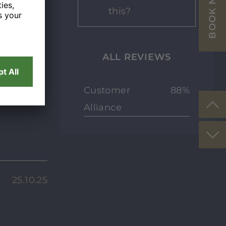
BOOK NOW
this?
ALL REVIEWS
Customer
88%
Alliance
25.10.25