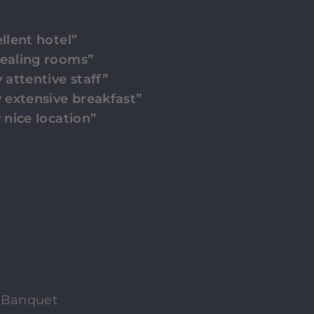
llent hotel”
ealing rooms”
 attentive staff”
y extensive breakfast”
 nice location”
 Banquet