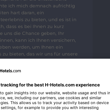
te ich mich demnach aufrichtig
iten hart daran, ein
erlebnis zu bieten, und es ist in
ch, dass es bei Ihnen zu kurz
 uns die Chance geben, Ihr
nnen, kann ich Ihnen versichern,
geben werden, um Ihnen ein
 zu bieten, das wir uns für unsere
eundlichen Grüßen, Ihr Team von den
nklage - Online Reputation Manager