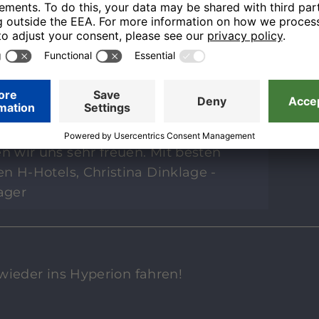
ank, dass Sie uns bewertet haben. Ihre
t nach oben. Sollte einmal etwas
freuen wir uns über einen
und konstruktive Kritik vor Ort.
ie Möglichkeit nachzubessern und
angenehmer zu gestalten. Über einen
 wir uns sehr freuen. Mit besten
n H-Hotels, Christina Dinklage -
ager
wieder ins Hyperion fahren!