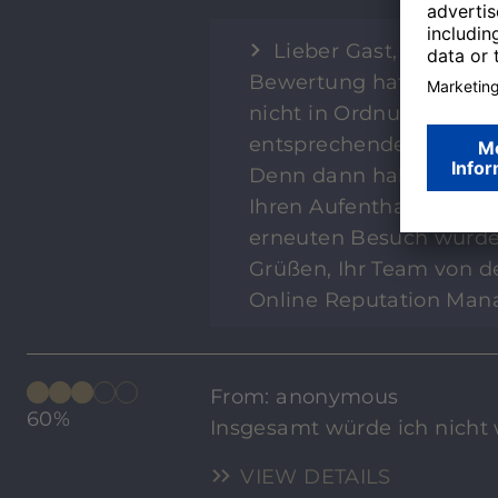
Lieber Gast, vielen D
Bewertung hat noch Luf
nicht in Ordnung sein, 
entsprechenden Hinweis 
Denn dann haben wir d
Ihren Aufenthalt noch 
erneuten Besuch würden
Grüßen, Ihr Team von de
Online Reputation Man
From: anonymous
60%
Insgesamt würde ich nicht 
VIEW DETAILS