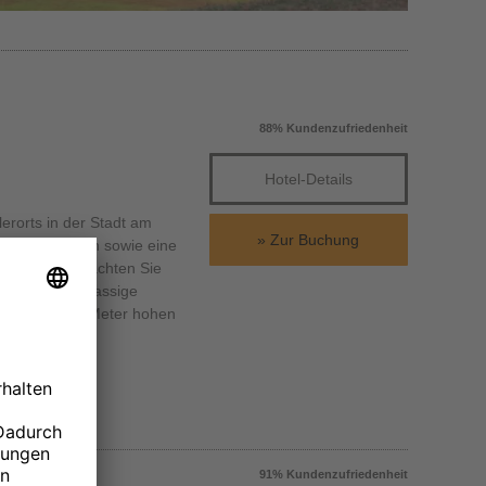
88% Kundenzufriedenheit
Hotel-Details
lerorts in der Stadt am
Zur Buchung
Theaterbühnen sowie eine
nen und übernachten Sie
d eine erstklassige
er einhundert Meter hohen
91% Kundenzufriedenheit