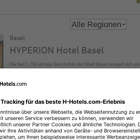
Basel
HYPERION Hotel Basel
Die fast 1.700-jährige Geschichte der Stadt Basel spiegelt sich vie
Rhein. Hinzu kommen rund zahlreiche Museen, Galerien und 30 
der wichtigsten Kunstmessen der Welt. Lernen Sie die Stadt ken
komfortabel im HYPERION Hotel Basel! Entspannte Atmosphäre un
Aussicht bietet unsere Executive Lounge in der 30. Etage des üb
Messeturms.
Berlin