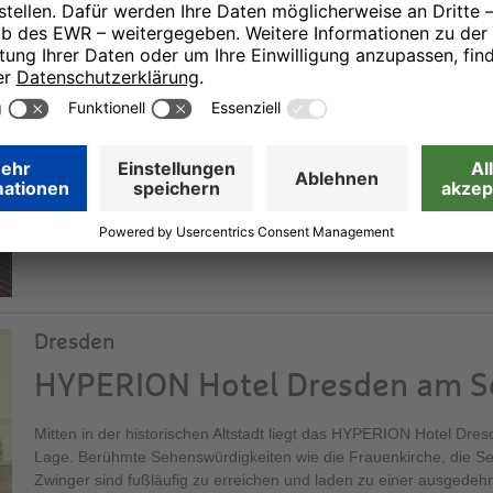
HYPERION Hotel Berlin
Wohin sich der Blick in Berlin auch wendet, im Herzen der Haupts
zahlreiche sehenswerte oder historische, bedeutsame Gebäude u
in Berlin Wilmersdorf gelegen und in der Nähe des Kurfürstendamm
seiner unnachahmlichen Weise erleben.
Dresden
HYPERION Hotel Dresden am S
Mitten in der historischen Altstadt liegt das HYPERION Hotel Dres
Lage. Berühmte Sehenswürdigkeiten wie die Frauenkirche, die S
Zwinger sind fußläufig zu erreichen und laden zu einer ausgedeh