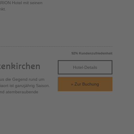
RION Hotel mit seinen
nkt.
92% Kundenzufriedenheit
tenkirchen
Hotel-Details
aus die Gegend rund um
Zur Buchung
ort ist ganzjährig Saison.
 und atemberaubende