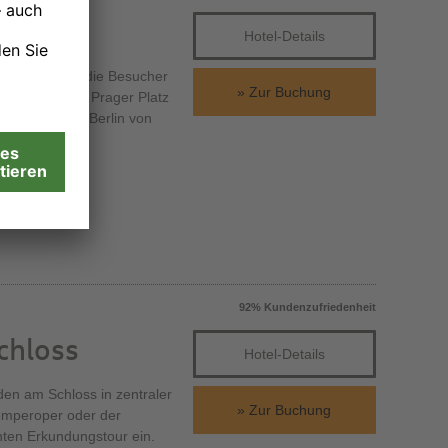
Hotel-Details
tadt erwarten die Besucher
Zur Buchung
nd Plätze. Am Prager Platz
s, lässt sich Berlin von
92% Kundenzufriedenheit
chloss
Hotel-Details
den am Schloss in zentraler
Zur Buchung
emperoper oder der
nten Erkundungstour ein.