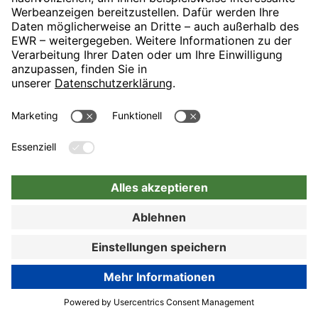
München mit direktem U-Bahn-Anschluss an die Münchner
Innenstadt. Unser Haus ist idealer Ausgangspunkt für Ihren
Messebesuch, Ihre Geschäftsreise oder Ihren Münchenbesuch.
89% Kundenzufriedenheit
Hotel-Details
Zur Buchung
Zur Buchung