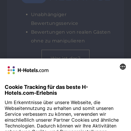
Unabhängiger
Bewertungsservice
Bewertungen von realen Gästen
ohne zu manipulieren
Was ist das?
GESAMTBEWERTUNG
Customer Alliance
92%