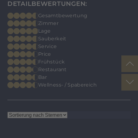
DETAILBEWERTUNGEN:
Gesamtbewertung
Zimmer
Lage
Sauberkeit
Service
Price
Frühstück
Restaurant
Bar
Wellness- / Spabereich