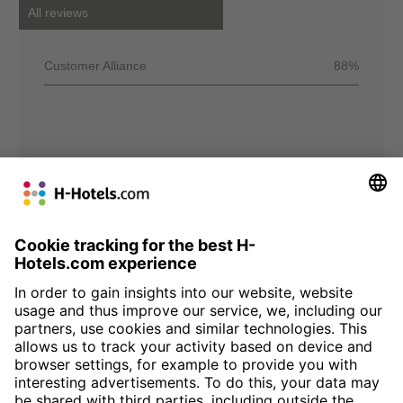
All reviews
Customer Alliance
88%