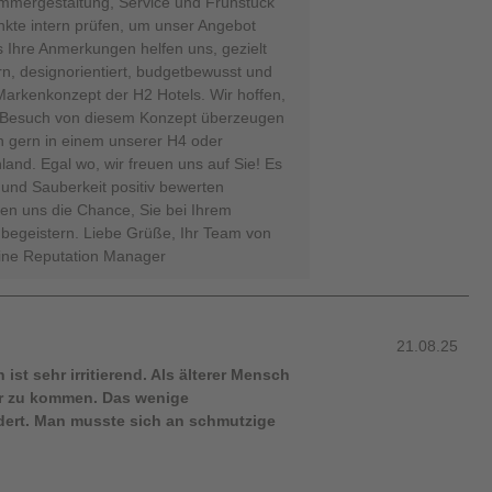
mmergestaltung, Service und Frühstück
nkte intern prüfen, um unser Angebot
 Ihre Anmerkungen helfen uns, gezielt
n, designorientiert, budgetbewusst und
 Markenkonzept der H2 Hotels. Wir hoffen,
n Besuch von diesem Konzept überzeugen
 gern in einem unserer H4 oder
and. Egal wo, wir freuen uns auf Sie! Es
 und Sauberkeit positiv bewerten
ben uns die Chance, Sie bei Ihrem
 begeistern. Liebe Grüße, Ihr Team von
line Reputation Manager
21.08.25
ist sehr irritierend. Als älterer Mensch
er zu kommen. Das wenige
dert. Man musste sich an schmutzige