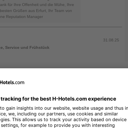
Dank für Ihre Offenheit und die Mühe, Ihre
t besten Grüßen aus Erfurt, Ihr Team von
line Reputation Manager
31.08.25
ge, Service und Frühstück
ass Sie sich die Zeit genommen haben,
l so ausführlich zu bewerten. Es freut
ie zentrale Lage unseres Hauses zusagt
ttung des Hotels einen positiven
 ist es zu wissen, dass Sie die Altstadt
us erkunden konnten. Wir bedauern,
stückskonzept nicht überall Ihren
. Ihr Hinweis zum Roomservice sowie
ck ist für uns sehr wertvoll, da wir stets