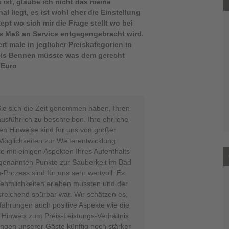
ist, glaube ich nicht das meine
 liegt, es ist wohl eher die Einstellung
t wo sich mir die Frage stellt wo bei
es Maß an Service entgegengebracht wird.
t male in jeglicher Preiskategorien in
reis Bennen müsste was dem gerecht
 Euro
Sie sich die Zeit genommen haben, Ihren
usführlich zu beschreiben. Ihre ehrliche
ten Hinweise sind für uns von großer
Möglichkeiten zur Weiterentwicklung
e mit einigen Aspekten Ihres Aufenthalts
 genannten Punkte zur Sauberkeit im Bad
Prozess sind für uns sehr wertvoll. Es
nnehmlichkeiten erleben mussten und der
sreichend spürbar war. Wir schätzen es,
rfahrungen auch positive Aspekte wie die
Hinweis zum Preis-Leistungs-Verhältnis
ungen unserer Gäste künftig noch stärker