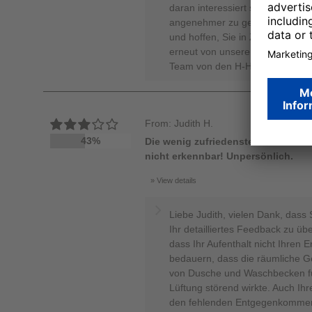
daran interessiert sind, den Auf
angenehmer zu gestalten. Wir d
und hoffen, Sie in Zukunft wied
erneut von unseren Stärken zu ü
Team von den H-Hotels, Anika M
From: Judith H.
43%
Die wenig zufriedenstellende räuml
nicht erkennbar! Unpersönlich.
View details
Liebe Judith, vielen Dank, dass
Ihr detailliertes Feedback zu übe
dass Ihr Aufenthalt nicht Ihren 
bedauern, dass die räumliche G
von Dusche und Waschbecken f
Lüftung störend wirkte. Auch Ih
den fehlenden Entgegenkommen