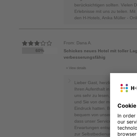
berücksichtigen sollten. Vielen 
Erlebnisse mit uns zu teilen. Mi
den H-Hotels, Anika Müller - On
From: Dana A.
60%
Schickes neues Hotel mit toller La
verbesserungsfähig
View details
Lieber Gast, herzlichen Dank, d
Ihren Aufenthalt in unserem Hote
uns sehr zu lesen, dass Ihnen d
und Sie von der modernen Aussta
Eindruck hatten. Besonders schön
bequem von unserem Standort a
dass unser Service und das Früh
Erwartungen entsprochen haben
zur Selbstbedienung beim Frühstü