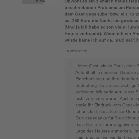
60%
Obwohl es ein ziemlich neues Haus 
beschriebenen Probleme am Personal
dem Gast gegenüber bzw. ein Konzep
ca. 160 Euro die Nacht ein gewiss
(Und ja ich habe schon viele Hunder
Hotels verbracht). Wenn ich ein P
würde käme ich auf ca. maximal 99
View details
Lieber Gast, vielen Dank, dass 
Aufenthalt in unserem Haus so a
Einschätzung und Ihre detaillier
Bedeutung, da sie uns wichtige 
aufzeigen.Wir bedauern, dass Si
nicht zufrieden waren. Auch die
sowie Ihr Eindruck vom Check-in-
tut uns leid, dass Sie hier Una
Servicegedanke für Sie nicht au
dass Sie trotz Ihrer negativen E
Lage des Hauses anmerken. Ihr 
zeigt uns auf, wo wir die Erwart