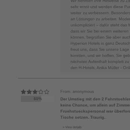
Wir nehmen Ihre Hinweise zu Zi
sehr ernst und werden diese Pu
weiter zu verbessern. Besonders
an Lösungen zu arbeiten. Moder
unkompliziert – dafür steht das
dass wir Sie bei einem weitere
können, begrüßen Sie aber auch
Hyperion Hotels in ganz Deutschl
freut uns, dass Sie unsere Lage
konnten, und wir hoffen, Sie ge
nächsten Aufenthalt komplett zu
den H-Hotels, Anika Müller - On
From: anonymous
60%
Der Umstieg mit den 2 Fahrstuehlen 
keine Chance, um allein auf Zimm
Fruehstueckspersonal war überfor
Tische setzen. Traurig.
View details