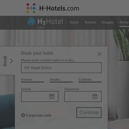
Hotel
Rooms
Images
Revi
Book your hotel
Book
Please enter a hotel name or a city...
Rooms
Adults
Children
Arrival
Departure
Continue
Corporate code