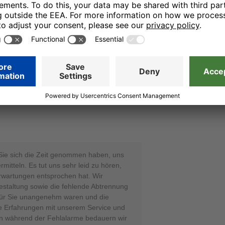
enthalt für unsere Gäste noch
anken Ihnen für Ihr offenes Feedback
er bei uns begrüßen zu dürfen, um Sie
berzeugen. Mit herzlichen Grüßen, Ihr
üller - Online Reputation Manager
25.08.25
iche Situation war online auf den Fotos
 Sie sich die Zeit genommen haben, uns
rmitteln. Es tut uns sehr leid zu hören,
Erwartungen entsprochen hat. Wir
estaltung sowie die fehlende Abtrennung
ür Sie unangenehm waren und die
re Erfahrungen mit unserem Service und
 während der Fehlalarme bedauern wir