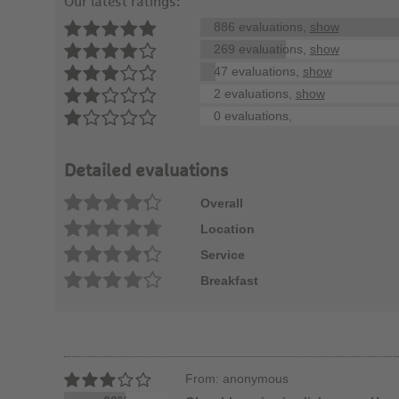
Our latest ratings:
886 evaluations,
show
269 evaluations,
show
47 evaluations,
show
2 evaluations,
show
0 evaluations,
Detailed evaluations
Overall
Location
Service
Breakfast
From: anonymous