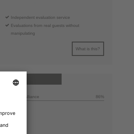
Independent evaluation service
Evaluations from real guests without
manipulating
What is this?
All reviews
Customer Alliance
86%