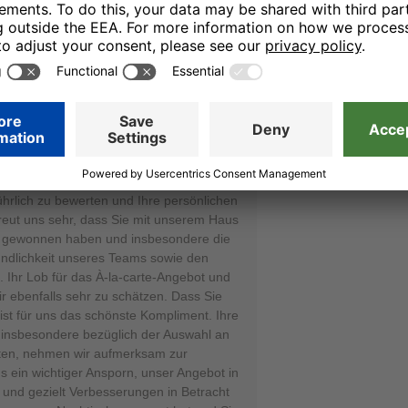
22.11.25
infach; A la Card Essen super; kein
rstauswahl; guter Nachtisch; sehr
 Checkin; gut zu erreichen, komme auf
 dass Sie sich die Zeit genommen haben,
ührlich zu bewerten und Ihre persönlichen
freut uns sehr, dass Sie mit unserem Haus
k gewonnen haben und insbesondere die
undlichkeit unseres Teams sowie den
 Ihr Lob für das À-la-carte-Angebot und
ir ebenfalls sehr zu schätzen. Dass Sie
t für uns das schönste Kompliment. Ihre
 insbesondere bezüglich der Auswahl an
äten, nehmen wir aufmerksam zur
ns ein wichtiger Ansporn, unser Angebot in
 und gezielt Verbesserungen in Betracht