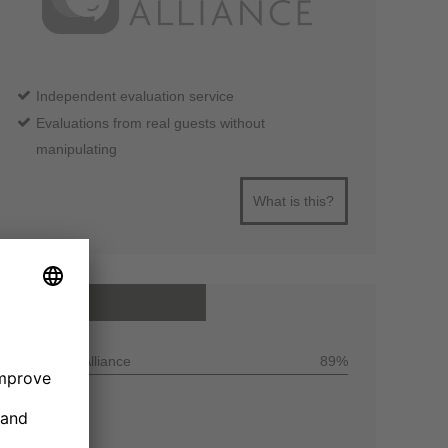
Independent evaluation service
Evaluations from real guests without
manipulating
What is this?
All reviews
Customer Alliance
89%