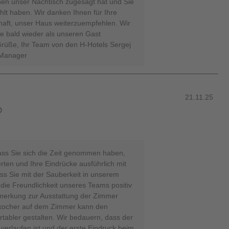
hnen unser Nachtisch zugesagt hat und Sie
hlt haben. Wir danken Ihnen für Ihre
haft, unser Haus weiterzuempfehlen. Wir
ie bald wieder als unseren Gast
Grüße, Ihr Team von den H-Hotels Sergej
 Manager
21.11.25

ass Sie sich die Zeit genommen haben,
rten und Ihre Eindrücke ausführlich mit
ass Sie mit der Sauberkeit in unserem
ie Freundlichkeit unseres Teams positiv
erkung zur Ausstattung der Zimmer
ekocher auf dem Zimmer kann den
rtabler gestalten. Wir bedauern, dass der
verlaufen ist und der erste Eindruck beim