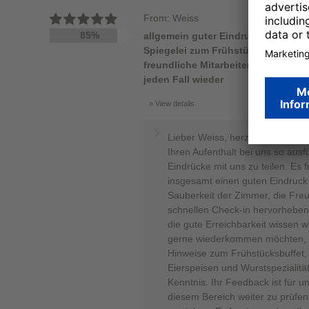
From: Weiss
85%
allgemein guter Eindruck; Buffett e
Spiegelei zum Frühstück; wenig Wu
freundliche Mitarbeiter, schneller
jeden Fall wieder
View details
Lieber Weiss, herzlichen Dank,
Ihren Aufenthalt bei uns so ausf
Eindrücke mit uns zu teilen. Es 
insgesamt einen guten Eindruc
Sauberkeit der Zimmer, die Fre
schnellen Check-in hervorheben.
die gute Erreichbarkeit wissen w
gerne wiederkommen möchten, is
Hinweise zum Frühstücksbuffet,
Eierspeisen und Wurstspezialit
Kenntnis. Ihr Feedback ist für u
diesem Bereich weiter zu prüfen