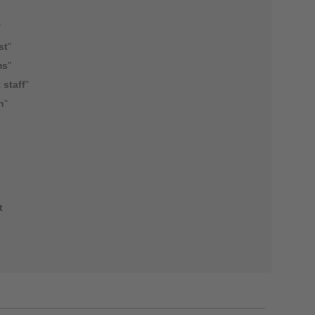
"
st
"
ms
"
 staff
"
n
"
t