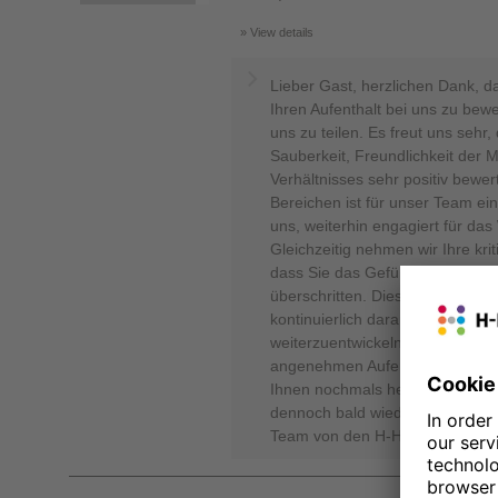
View details
Lieber Gast, herzlichen Dank, d
Ihren Aufenthalt bei uns zu bew
uns zu teilen. Es freut uns sehr
Sauberkeit, Freundlichkeit der M
Verhältnisses sehr positiv bewer
Bereichen ist für unser Team ei
uns, weiterhin engagiert für da
Gleichzeitig nehmen wir Ihre kr
dass Sie das Gefühl haben, uns
überschritten. Diese Rückmeldun
kontinuierlich daran, unser Ang
weiterzuentwickeln, um unseren
angenehmen Aufenthalt in zeit
Ihnen nochmals herzlich für Ihr
dennoch bald wieder bei uns beg
Team von den H-Hotels Sergej 