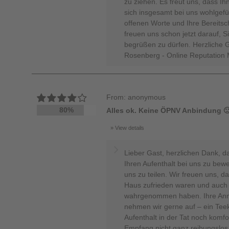
zu ziehen. Es freut uns, dass I
sich insgesamt bei uns wohlgefü
offenen Worte und Ihre Bereitsc
freuen uns schon jetzt darauf, S
begrüßen zu dürfen. Herzliche 
Rosenberg - Online Reputation
From: anonymous
80%
Alles ok. Keine ÖPNV Anbindung 
View details
Lieber Gast, herzlichen Dank, d
Ihren Aufenthalt bei uns zu bewe
uns zu teilen. Wir freuen uns, d
Haus zufrieden waren und auch d
wahrgenommen haben. Ihre Anm
nehmen wir gerne auf – ein Te
Aufenthalt in der Tat noch komfo
Empfang nicht ganz reibungslos 