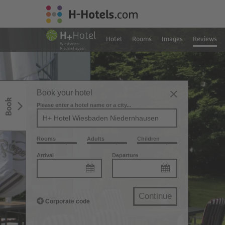
Hotel
Rooms
Images
Reviews
Book your hotel
Book
Please enter a hotel name or a city...
Rooms
Adults
Children
Arrival
Departure
Continue
Corporate code