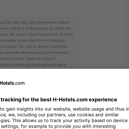
ass Sie sich die Zeit genommen haben,
erten und Ihre Erfahrungen so offen mit
, dass Sie unser Haus hinsichtlich Zimmer,
itarbeiter sowie des Preis-Leistungs-
tet haben. Ihr Lob in diesen wichtigen
ne wertvolle Anerkennung und motiviert
s Wohl unserer Gäste zu sorgen.
itische Anmerkung dahingehend wahr,
er Hotel habe seinen Höhepunkt bereits
g nehmen wir sehr ernst. Wir arbeiten
ebot und unseren Service
 Gästen auch zukünftig einen
gemäßem Ambiente zu bieten. Wir danken
 ehrliches Feedback und hoffen, Sie
rüßen zu dürfen. Herzliche Grüße, Ihr
Rosenberg - Online Reputation Manager