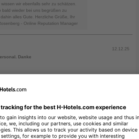
 wissen wir ebenfalls sehr zu schätzen.
e bald wieder bei uns begrüßen zu
dahin alles Gute. Herzliche Grüße, Ihr
Rosenberg - Online Reputation Manager
12.12.25
Personal. Danke
erzlichen Dank, dass Sie sich die Zeit
lt so positiv zu bewerten und Ihre
freut uns außerordentlich zu lesen, dass
fsbereitschaft unseres Teams besonders
ten Bewertungen zur Sauberkeit,
eistungs-Verhältnis bestätigen uns in
ür das Wohl unserer Gäste. Auch Ihre
merqualität und Lage wissen wir sehr zu
 Bereitschaft zur Weiterempfehlung sind