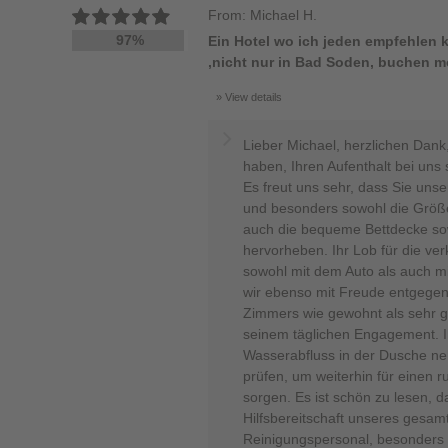
From: Michael H.
97%
Ein Hotel wo ich jeden empfehlen k
,nicht nur in Bad Soden, buchen 
View details
Lieber Michael, herzlichen Dank
haben, Ihren Aufenthalt bei uns 
Es freut uns sehr, dass Sie un
und besonders sowohl die Größ
auch die bequeme Bettdecke s
hervorheben. Ihr Lob für die ve
sowohl mit dem Auto als auch mi
wir ebenso mit Freude entgegen.
Zimmers wie gewohnt als sehr gu
seinem täglichen Engagement. 
Wasserabfluss in der Dusche n
prüfen, um weiterhin für einen
sorgen. Es ist schön zu lesen, d
Hilfsbereitschaft unseres gesa
Reinigungspersonal, besonders 