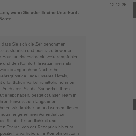
12.12.25
ann, wenn Sie oder Er eine Unterkunft
möchte
, dass Sie sich die Zeit genommen
so ausführlich und positiv zu bewerten.
ser Haus uneingeschränkt weiterempfehlen
e und den Komfort Ihres Zimmers als
owie die angenehme Nachtruhe
rkehrsgünstige Lage unseres Hotels,
t öffentlichen Verkehrsmitteln, nehmen
 Auch dass Sie die Sauberkeit Ihres
t erlebt haben, bestätigt unser Team in
Ihren Hinweis zum langsamen
ehmen wir dankbar an und werden diesen
 rundum angenehmen Aufenthalt zu
ass Sie die Freundlichkeit und
mten Teams, von der Rezeption bis zum
positiv hervorheben. Ihr Kompliment zum