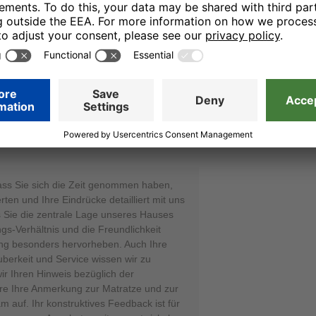
rbare Motivation. Wir hoffen, Sie bei
eut begrüßen zu dürfen, und wünschen
zliche Grüße, Ihr Team von den H-Hotels
utation Manager
11.12.25
nn mal renoviert werden kömnte.
ass Sie sich die Zeit genommen haben,
rten und Ihre Eindrücke detailliert mit uns
ss Sie die zentrale Lage unseres Hauses
gs-Verhältnis und die Freundlichkeit
ng besonders hervorheben. Auch Ihre
berkeit und Service wissen wir zu
ir Ihren Hinweis bezüglich der
e Ihre Anmerkung zur Matratze und zur
 auf. Ihr konstruktives Feedback ist für