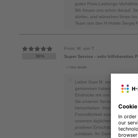
guten Preis-Leistungs-Verhältnis
Wir freuen uns schon darauf, Si
dürfen, und wünschen Ihnen bis 
Team von den H-Hotels Sergej 
From: M. von T.
96%
Super Service - sehr hilfsbereites 
View details
Lieber Gast M. von Thadisburg, h
genommen haben, Ihren Aufentha
Eindrücke mit uns zu teilen. Es 
Sie unseren Service und die Hil
hervorheben. Ihre ausgezeichne
Freundlichkeit sowie zum Preis-L
unserem täglichen Engagement f
positiven Einschätzungen zu Zim
schätzen. Ihr Dank und die hohe