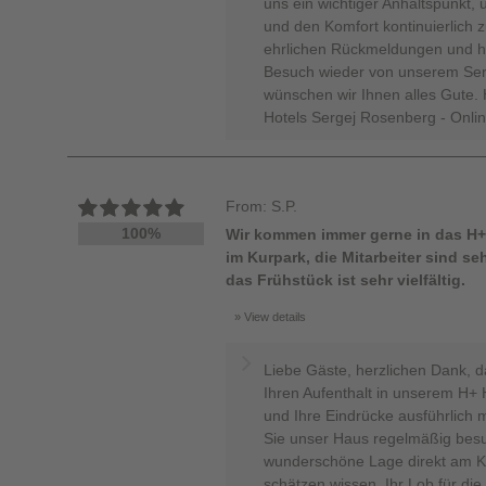
uns ein wichtiger Anhaltspunkt,
und den Komfort kontinuierlich z
ehrlichen Rückmeldungen und ho
Besuch wieder von unserem Ser
wünschen wir Ihnen alles Gute. 
Hotels Sergej Rosenberg - Onli
From: S.P.
100%
Wir kommen immer gerne in das H+H
im Kurpark, die Mitarbeiter sind 
das Frühstück ist sehr vielfältig.
View details
Liebe Gäste, herzlichen Dank, 
Ihren Aufenthalt in unserem H+ 
und Ihre Eindrücke ausführlich mi
Sie unser Haus regelmäßig bes
wunderschöne Lage direkt am Kur
schätzen wissen. Ihr Lob für die 