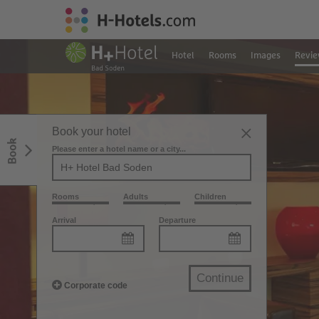
Hotel
Rooms
Images
Revie
Book your hotel
Book
Please enter a hotel name or a city...
Rooms
Adults
Children
Arrival
Departure
Continue
Corporate code