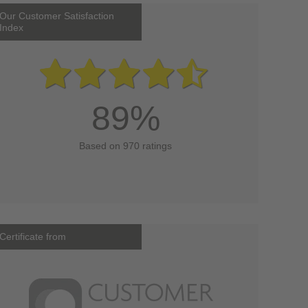
Our Customer Satisfaction
Index
89%
Based on 970 ratings
Certificate from