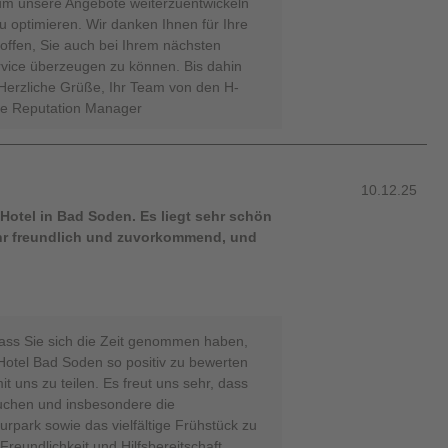
 um unsere Angebote weiterzuentwickeln
u optimieren. Wir danken Ihnen für Ihre
ffen, Sie auch bei Ihrem nächsten
vice überzeugen zu können. Bis dahin
Herzliche Grüße, Ihr Team von den H-
ne Reputation Manager
10.12.25
otel in Bad Soden. Es liegt sehr schön
sehr freundlich und zuvorkommend, und
dass Sie sich die Zeit genommen haben,
Hotel Bad Soden so positiv zu bewerten
t uns zu teilen. Es freut uns sehr, dass
uchen und insbesondere die
park sowie das vielfältige Frühstück zu
Freundlichkeit und Hilfsbereitschaft