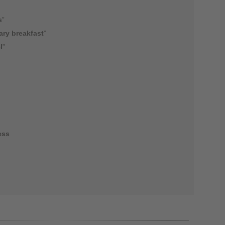
s
”
ary breakfast
”
l
”
ess