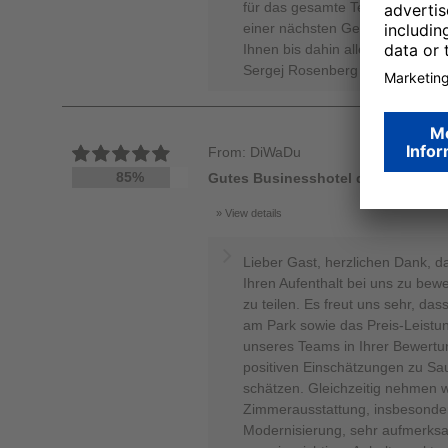
für das gesamte Team eine wunde
einer nächsten Gelegenheit ern
Ihnen bis dahin alles Gute. Her
Sergej Rosenberg - Online Rep
From: DiWaDu
85%
Gutes Businesshotel das irgendwa
View details
Lieber Gast, herzlichen Dank, d
Ihren Aufenthalt bei uns zu bewe
zu teilen. Es freut uns sehr, da
am Park sowie das Preis-Leistun
unseres Teams in Ihrer Bewertu
positiven Einschätzungen zu Sau
schätzen. Gleichzeitig nehmen w
Zimmerausstattung, insbesonder
Modernisierung, sehr aufmerksam