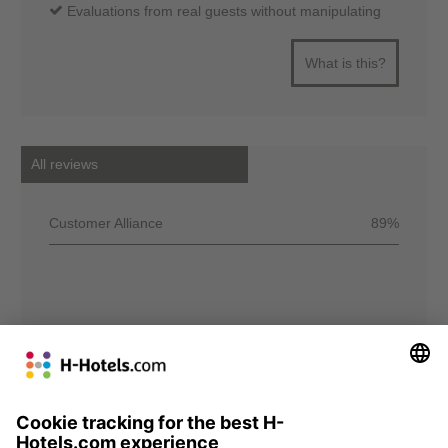
Evaluations from real guests without manipulating
What is this?
All reviews
Customer Alliance
89%