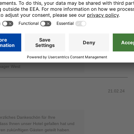
22.02.24
e super Bewertung, die Sie unserem Hotel
 freuen uns, dass Ihnen der Aufenthalt
 Sie bald wieder bei uns begrüßen zu
Ihr Team von den H-Hotels, Fabienne
nager West
21.02.24
erzliches Dankeschön für Ihre
ass Ihnen unser Hotel gefallen hat und
ren zukünftigen Gästen geteilt haben.