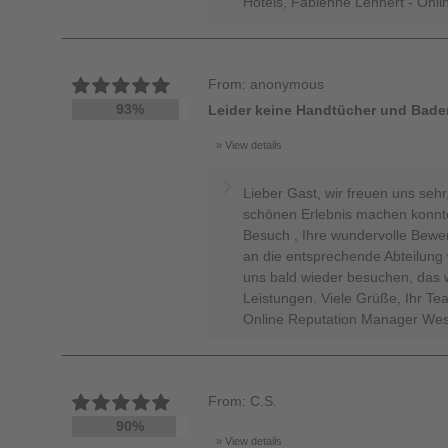
Hotels, Fabienne Lennert - Onl
From: anonymous
93%
Leider keine Handtücher und Bade
View details
Lieber Gast, wir freuen uns sehr
schönen Erlebnis machen konnten
Besuch , Ihre wundervolle Bewe
an die entsprechende Abteilung 
uns bald wieder besuchen, das w
Leistungen. Viele Grüße, Ihr Te
Online Reputation Manager Wes
From: C.S.
90%
View details