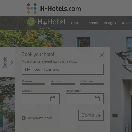
Hotel
Rooms
Images
Revie
Book your hotel
Book
Please enter a hotel name or a city...
Rooms
Adults
Children
Arrival
Departure
Continue
Corporate code