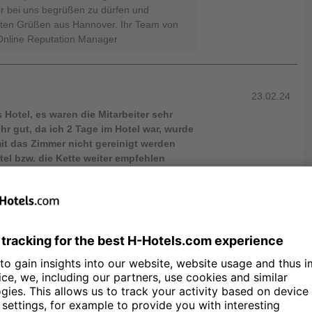
er bei uns begrüßen zu dürfen und
esten Grüßen aus Hannover. Ihr Team von
Online Reputation Manager
23.02.24
Hotel, es waren die Mitarbeiter sehr
r gut, da ich 2 Tage im Hotel war, wurde
it das Zimmer nicht gereinigt werden
el bzw. die Kette weiter empfehlen
Dank für Ihren Besuch und die super
sich stets unseren Gästen eine
 und wir freuen uns, dass uns dies
n Sie uns gerne wieder besuchen - wir
iche Grüße, Ihr Team von den H-Hotels,
tion Manager