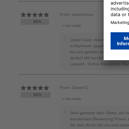
From: anonymous
86%
View details
Lieber Gast, vielen Dank für di
in Hannover gegeben haben. Wir
bei uns gefallen hat und hoffen,
dürfen! Mit herzlichen Grüßen, 
Lennert - Online Reputation Ma
From: Daniel O.
90%
View details
Sehr geehrter Herr Oetke, ein h
wunderbare Bewertung! Prima, d
Sie dies direkt mit uns und unse