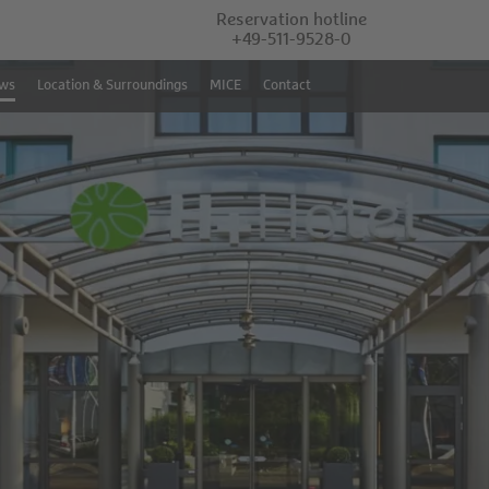
Reservation hotline
+49-511-9528-0
ws
Location & Surroundings
MICE
Contact