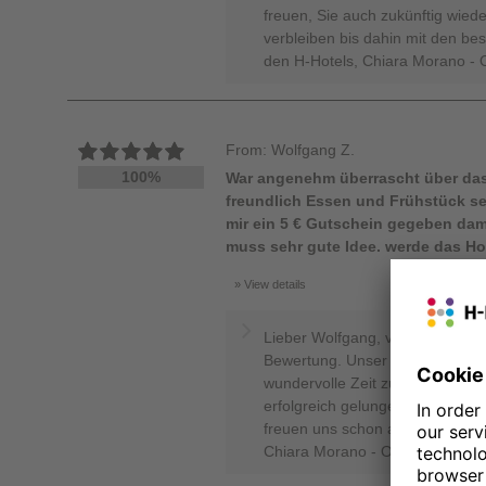
freuen, Sie auch zukünftig wied
verbleiben bis dahin mit den b
den H-Hotels, Chiara Morano - 
From: Wolfgang Z.
100%
War angenehm überrascht über das 
freundlich Essen und Frühstück seh
mir ein 5 € Gutschein gegeben dam
muss sehr gute Idee. werde das Hot
View details
Lieber Wolfgang, vielen lieben 
Bewertung. Unser Team bemüht 
wundervolle Zeit zu ermöglichen
erfolgreich gelungen ist. Komme
freuen uns schon auf Sie! Herzl
Chiara Morano - Online Reputa