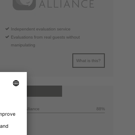
Independent evaluation service
Evaluations from real guests without
manipulating
What is this?
All reviews
Customer Alliance
88%