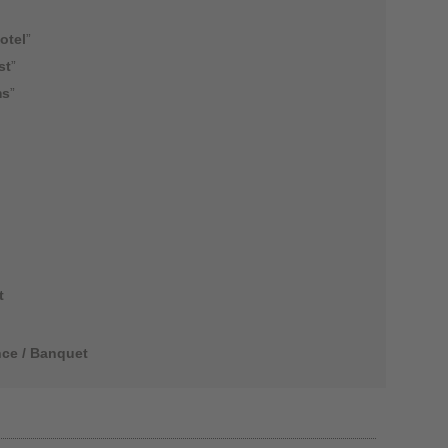
otel
”
st
”
ms
”
t
ce / Banquet