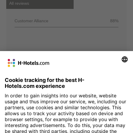
All reviews
Customer Alliance
88%