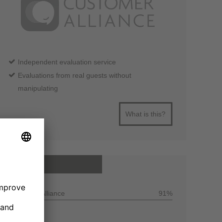
Independent evaluation service
Evaluations from real guests without
manipulating
What is this?
All reviews
Customer Alliance
91%