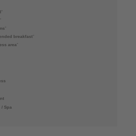
l
”
”
oms
”
ended breakfast
”
ess area
”
ess
nt
 / Spa