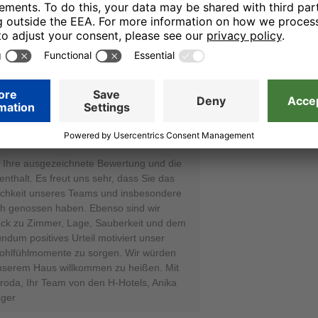
 Steinegger - online Reputation Assistent
12.12.25
rsonal, SPA hervorragend.
r Ihre ausgezeichnete Bewertung und die
nthalt. Es freut uns sehr, dass Sie das
lichkeit unseres Teams und insbesondere
h genossen haben. Ebenso sind wir
back zu Zimmer, Lage, Sauberkeit und dem
undum positives Urteil motiviert unser
Wohlfühlmomente zu sorgen. Wir würden
unserem Haus willkommen zu heißen. Mit
roda, Ihr Team von den H-Hotels, Anika
ager