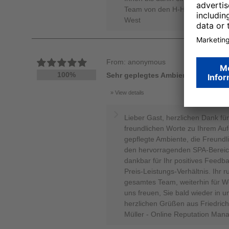
Team von den H-Hotels, Michelle
West
From: anonymous
100%
Sehr geplegtes Ambiens, nettes Pe
View details
Lieber Gast, herzlichen Dank fü
freundlichen Worte zu Ihrem Aufe
gepflegte Ambiente, die Freund
den hervorragenden SPA-Bereic
dankbar für Ihr positives Feed
Preis-Leistungs-Verhältnis. Ihr r
gesamtes Team, weiterhin für 
uns freuen, Sie bald wieder in 
herzlichen Grüßen aus Friedrich
Müller - Online Reputation Man