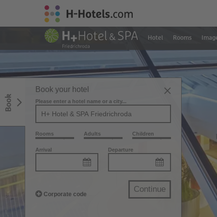
Hotel
Rooms
Imag
Book your hotel
Book
Please enter a hotel name or a city...
Rooms
Adults
Children
Arrival
Departure
Continue
Corporate code