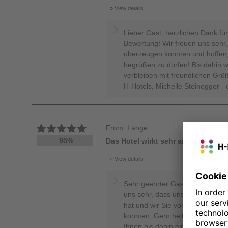
View details
Lieber Gast, herzlichen Dank für
Bewertung! Wir freuen uns sehr,
überzeugen konnten und hoffen,
begrüßen zu dürfen! Bis dahin 
verbleiben mit freundlichen Grü
H-Hotels, Michelle Steinegger - 
From: Lange
95%
Das Hotel wirkt sehr ansprechend
View details
Sehr geehrter Gast, herzlichen 
uns sehr, dass unser Hotel Ihre
hat und wir Sie von unseren Ser
konnten. Gern heißen wir Sie 
Ihnen bis dahin eine schöne Zeit