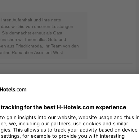
 Ihren Aufenthalt und Ihre nette
 dass wir Sie von unseren Leistungen
 Sie demnächst erneut als Gast
wünschen wir Ihnen alles Gute und
ßen aus Friedrichroda, Ihr Team von den
online Reputation Assistent West
13.12.25
Dank für Ihre super Bewertung. Es freut
n Geschmack in allen Bereichen getroffen
vice Dienstleistungen überzeugen
bald wieder Willkommen und wünschen
. Viele Grüße aus Friedrichroda, Ihr